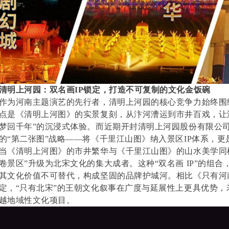
清明上河园：双名画IP锁定，打造不可复制的文化金饭碗
作为河南主题演艺的先行者，清明上河园的核心竞争力始终围
点是《清明上河图》的实景复刻，从汴河漕运到市井百戏，让
梦回千年”的沉浸式体验。而近期开封清明上河园股份有限公
的“第二张图”战略——将《千里江山图》纳入景区IP体系，
当《清明上河图》的市井繁华与《千里江山图》的山水美学同
卷景区”升级为北宋文化的集大成者。这种“双名画 IP”的组
其文化价值不可替代，构成坚固的品牌护城河。相比《只有河
定，“只有北宋”的王朝文化叙事在广度与延展性上更具优势，若
越地域性文化项目。