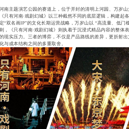
河南主题演艺公园的赛道上，位于开封的清明上河园、万岁山
《只有河南·戏剧幻城》以三种截然不同的底层逻辑，构建起
定“双名画IP”的文化长期运营战略，万岁山以 “高流量、低门
则，《只有河南·戏剧幻城》则执着于沉浸式精品内容的整体
的现实压力。三者的博弈，不仅是产品路线的差异，更折射出
化与成本结构之间的多重取舍。