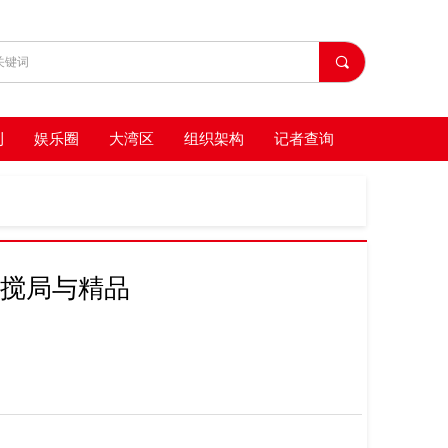
끠
刊
娱乐圈
大湾区
组织架构
记者查询
量搅局与精品