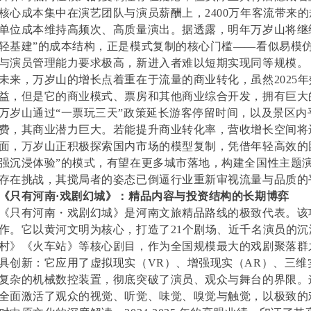
核心成本集中在演艺团队与演员薪酬上，2400万年客流带来
单位成本维持高频次、高质量演出。据透露，明年万岁山将继
轻基建”的成本结构，正是模式复制的核心门槛——看似易模
与演员管理能力要求极高，新进入者难以短期实现同等规模。
未来，万岁山的增长点着重在于流量的商业转化，虽然2025
益，但是它的商业模式、票房和其他商业综合开发，拥有巨大
万岁山通过“一票玩三天”政策延长游客停留时间，以及景区
费，其商业潜力巨大。若能提升商业转化率，营收增长空间将
面，万岁山正积极探索国内市场的模型复制，凭借年轻高效的
强沉浸体验”的模式，有望在更多城市落地，构建全国性主题
存在挑战，其搅局者的姿态已倒逼行业重新审视流量与品质的
《只有河南·戏剧幻城》：精品内容与投资结构的长期博弈
《只有河南・戏剧幻城》是河南文旅精品路线的极致代表。该
作。它以黄河文明为核心，打造了21个剧场、近千名演员的
村》《火车站》等核心剧目，作为全国规模最大的戏剧聚落群
具创新：它应用了虚拟现实（VR）、增强现实（AR）、三
复杂的机械数控装置，彻底突破了演员、观众与舞台的界限。
全面激活了观众的视觉、听觉、味觉、嗅觉与触觉，以极致的