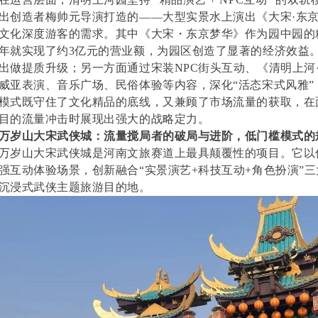
出创造者梅帅元导演打造的——大型实景水上演出《大宋·东
文化深度游客的需求。其中《大宋・东京梦华》作为园中园的精品
年就实现了约3亿元的营业额，为园区创造了显著的经济效益
出做提质升级；另一方面通过宋装NPC街头互动、《清明上河
威亚表演、音乐广场、民俗体验等内容，深化“活态宋式风雅
模式既守住了文化精品的底线，又兼顾了市场流量的获取，在
目的流量冲击时展现出强大的战略定力。
万岁山大宋武侠城：流量搅局者的破局与进阶，低门槛模式的
万岁山大宋武侠城是河南文旅赛道上最具颠覆性的项目。它以
强互动体验场景，创新融合“实景演艺+科技互动+角色扮演”
沉浸式武侠主题旅游目的地。