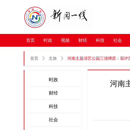
首页
时政
视频
财经
科技
社会
首页
ꄲ
文旅
ꄲ
河南主题演艺公园三强博弈：双I
时政
河南
财经
科技
社会