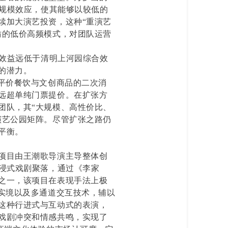
的规模效应，使其能够以较低的
续加大演艺投资，这种“重演艺
仿的低价高频模式，对团队运营
年效益远低于清明上河园综合效
的潜力。
内平价餐饮与文创商品的二次消
远超单纯门票提价。在扩张方
团队，其“大规模、高性价比、
演艺公园矩阵。尽管扩张之路仍
平衡。
项目由王潮歌导演主导整体创
沉浸式戏剧聚落，通过《李家
之一，该项目在表现手法上极
维实境以及多通道交互技术，辅以
这种行进式与互动式的表演，
戏剧冲突和情感共鸣，实现了