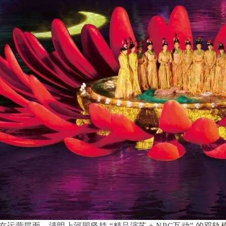
在运营层面，清明上河园坚持 “精品演艺 + NPC互动” 的