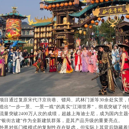
项目通过复原宋代汴京街巷、镖局、武林门派等30余处实景
造出“一步一景、一景一戏”的真实“江湖世界”，彻底突破了传
流量突破2400万人次的成绩，超越上海迪士尼，成为国内主
“银街古建”作为全新建筑群落，是其产品升级的重要亮点。
外界对低门槛模式的复制性存在疑虑，但实际上其背后隐藏着