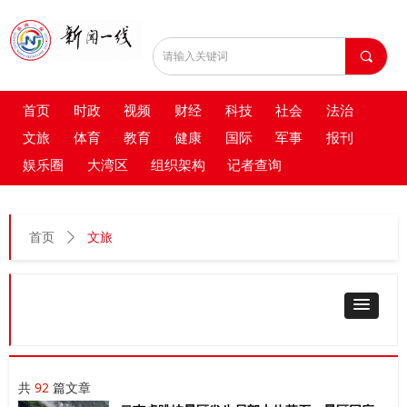
끠
首页
时政
视频
财经
科技
社会
法治
文旅
体育
教育
健康
国际
军事
报刊
娱乐圈
大湾区
组织架构
记者查询
文旅
首页
ꄲ
共
92
篇文章