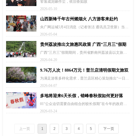
是我的侄女，也是女儿、同志”
零落成泥碾作尘，依旧香如故
2026-05-10
山西新绛千年古州燃烟火 八方游客来赴约
央广网运城5月4日消息（记者张洁 通讯员卫世新）当第
一缕晨光穿透薄雾，洒在山西新绛县贡院巷的青石板
2026-05-04
上，一场跨越千年的“时空对话”悄然开启。担山货的村
姑踏着晨露走来，竹筐里的山菌带着泥土的芬芳；卖冰
贵州荔波推出文旅惠民政策 广西“三月三”假期
糖葫芦的大爷摇着铜铃，清脆声响伴着甜香漫过巷陌；
迎来客流高峰
广西“三月三”假期期间，贵州省黔南州荔波县以文旅惠
算命先生的卦摊前游人驻足，泛黄卦书里藏着市井烟火
民政策与特色民俗活动双轮驱动，在小七孔景区精心打
智慧；身着民国装束的姑娘笑意盈盈，一袭旗袍尽显旧
2026-04-20
造民族民俗互动场景，吸引各地游客纷至沓来，景区周
时光的温婉雅致。这里没有刻意雕琢的生硬表演，只有
边文旅消费市场持续火爆。杭州游客王珍珍、姚天娇
9.76万人次！8864万元！普兰店清明假期文旅双
流淌在街巷里的原生烟火气，加之绛州鼓乐铿锵激昂、
说：“景区游客很…
民俗社火轮番上演，锣鼓喧天、其乐融融，满城红火热
增长
为满足游客多样化需求，普兰店区精心策划推出“一日轻
闹的氛围，让千年绛州水旱码头的繁华盛景，在新时代
行、二日深度、三日漫游”三大主题线路，涵盖城市花漾
2026-04-07
的晨光中鲜活重现。
漫游、田园采摘尝鲜、人文非遗体验、山水温泉养生等
多元场景，让游客在莲城的春日里慢下来、住下来、玩
多地将迎来6天长假，错峰春秋假如何更好落
起来。城市花…
地？
01“公众迫切需要自由组合的较长假期”在今年的政府工
作报告中，第一次写入了“春秋假”：支持有条件的地方
2026-03-24
推广中小学春秋假，落实职工带薪错峰休假制度。高舜
礼表示，春秋假的探索的核心，是推动休假制度完善，
让更多家…
上一页
1
2
3
4
5
下一页