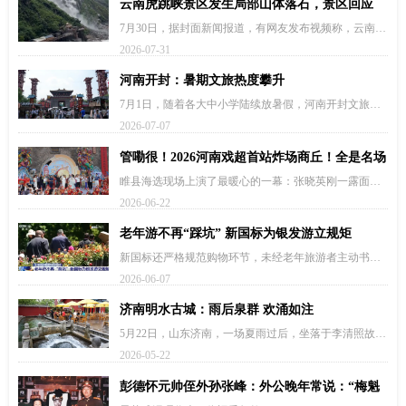
云南虎跳峡景区发生局部山体落石，景区回应
7月30日，据封面新闻报道，有网友发布视频称，云南香
格里拉虎跳峡景区附近发生山体落石。今天（7月30日）
2026-07-31
下午，香格里拉虎跳峡景区发公告回应：针对网传7月30
日9:30山体落石相关事件，经核实：落石区域不在景
河南开封：暑期文旅热度攀升
区…
7月1日，随着各大中小学陆续放暑假，河南开封文旅热
度持续升温，前来休闲观光的游客量明显增多。图为游
2026-07-07
客参与互动游戏。图为清明上河园内观看表演的游客。
图为清明上河园内游人如织。图为仿生荷叶长廊下游客
管嘞很！2026河南戏超首站炸场商丘！全是名场
排队参与互动游…
面
睢县海选现场上演了最暖心的一幕：张晓英刚一露面，
台下坐着的93岁老戏迷当场激动得蹦了起来，满脸欢喜
2026-06-22
藏都藏不住。除此之外，还有夏邑地道鲜活的柳琴戏、
睢县平均年龄超60岁的“银环八仙女”唱响《朝阳沟》、
老年游不再“踩坑” 新国标为银发游立规矩
祖孙三代来…
新国标还严格规范购物环节，未经老年旅游者主动书面
要求，不得安排临时性购物；同时要健全风险防控与应
2026-06-07
急预案，畅通投诉渠道，保障老年游客合法权益。旅游
景区是旅游活动的核心载体，目前各地都在推进景区智
济南明水古城：雨后泉群 欢涌如注
慧化运营，如何有…
5月22日，山东济南，一场夏雨过后，坐落于李清照故里
济南章丘的明水古城，泉群欢涌如注，尽显“北方小江
2026-05-22
南”的诗意。图为墨泉欢涌，游客在泉畔赏泉品茗。中新
社记者赵晓摄图为墨泉如瀑布般喷涌。图为梅花泉喷
彭德怀元帅侄外孙张峰：外公晚年常说：“梅魁
涌，吸引游客…