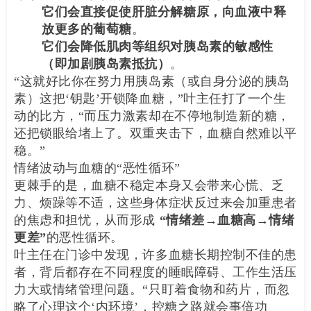
它们会直接促使肝脏分解糖原，向血液中释
放更多的葡萄糖
。
它们会降低肌肉等组织对胰岛素的敏感性
（即加剧胰岛素抵抗）
。
“这就好比你在努力用胰岛素（或自身分泌的胰岛
素）这把‘钥匙’开锁降血糖，”叶主任打了一个生
动的比方，“而压力激素却在不停地制造新的糖，
还把锁眼给堵上了。双重夹击下，血糖自然难以平
稳。”
情绪波动与血糖的“恶性循环”
更棘手的是，血糖不稳定本身又会带来心慌、乏
力、烦躁等不适，这些身体症状反过来会加重患者
的焦虑和担忧，从而形成
“情绪差→血糖高→情绪
更差”
的恶性循环。
叶主任在门诊中发现，许多血糖长期控制不佳的患
者，背后都存在不同程度的睡眠障碍、工作生活压
力大或情绪管理问题。“只盯着食物和药片，而忽
略了心理这个‘内环境’，控糖之路就会事倍功