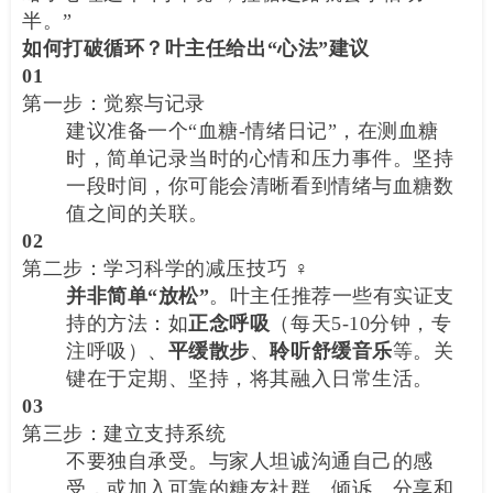
半。”
如何打破循环？叶主任给出“心法”建议
01
第一步：觉察与记录
建议准备一个“血糖-情绪日记”，在测血糖
时，简单记录当时的心情和压力事件。坚持
一段时间，你可能会清晰看到情绪与血糖数
值之间的关联。
02
第二步：学习科学的减压技巧 ♀️
并非简单“放松”
。叶主任推荐一些有实证支
持的方法：如
正念呼吸
（每天5-10分钟，专
注呼吸）、
平缓散步
、
聆听舒缓音乐
等。关
键在于定期、坚持，将其融入日常生活。
03
第三步：建立支持系统
不要独自承受。与家人坦诚沟通自己的感
受，或加入可靠的糖友社群。倾诉、分享和