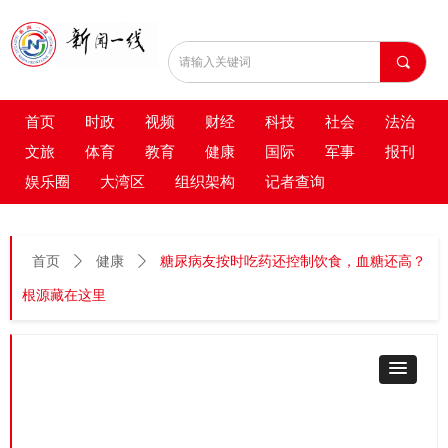
끠
首页
时政
视频
财经
科技
社会
法治
文旅
体育
教育
健康
国际
军事
报刊
娱乐圈
大湾区
组织架构
记者查询
首页
ꄲ
健康
ꄲ
糖尿病友按时吃药还控制饮食，血糖还高？
根源藏在这里